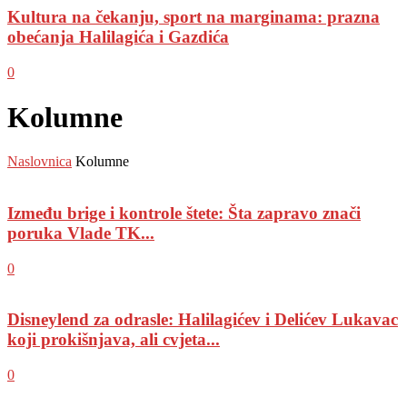
Kultura na čekanju, sport na marginama: prazna
obećanja Halilagića i Gazdića
0
Kolumne
Naslovnica
Kolumne
Između brige i kontrole štete: Šta zapravo znači
poruka Vlade TK...
0
Disneylend za odrasle: Halilagićev i Delićev Lukavac
koji prokišnjava, ali cvjeta...
0