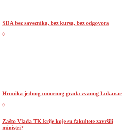
SDA bez saveznika, bez kursa, bez odgovora
0
Hronika jednog umornog grada zvanog Lukavac
0
Zašto Vlada TK krije koje su fakultete završili
ministri?