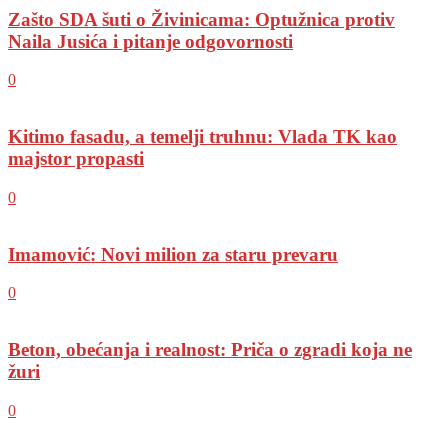
Zašto SDA šuti o Živinicama: Optužnica protiv
Naila Jusića i pitanje odgovornosti
0
Kitimo fasadu, a temelji truhnu: Vlada TK kao
majstor propasti
0
Imamović: Novi milion za staru prevaru
0
Beton, obećanja i realnost: Priča o zgradi koja ne
žuri
0