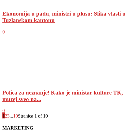
Ekonomija u padu, ministri u plusu: Slika vlasti u
Tuzlanskom kantonu
0
Polica za neznanje! Kako je ministar kulture TK,
muzej sveo na...
0
1
2
3
...
10
Stranica 1 of 10
MARKETING