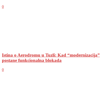
0
Istina o Aerodromu u Tuzli: Kad “modernizacija”
postane funkcionalna blokada
0