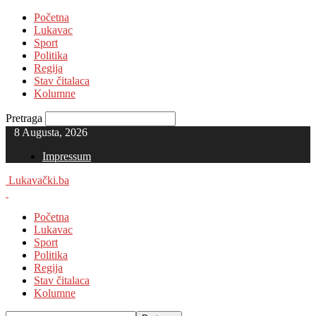
Početna
Lukavac
Sport
Politika
Regija
Stav čitalaca
Kolumne
Pretraga
8 Augusta, 2026
Impressum
Lukavački.ba
Početna
Lukavac
Sport
Politika
Regija
Stav čitalaca
Kolumne