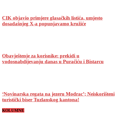
CIK objavio primjere glasačkih listića, umjesto
dosadašnjeg X-a popunjavamo kružiće
Obavještenje za korisnike: prekidi u
vodosnabdijevanju danas u Puračiću i Bistarcu
‘Novinarska regata na jezeru Modrac’; Neiskorišteni
turistički biser Tuzlanskog kantona!
KOLUMNE