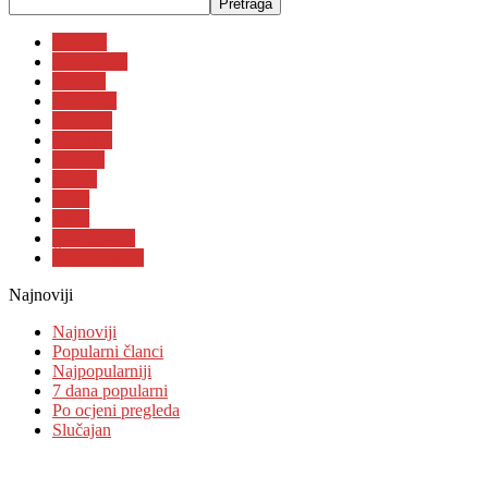
Demant
Impressum
Intervju
Kolumne
Lukavac
Magazin
Politika
Regija
slider
Sport
Stav čitaoca
Životne priče
Najnoviji
Najnoviji
Popularni članci
Najpopularniji
7 dana popularni
Po ocjeni pregleda
Slučajan