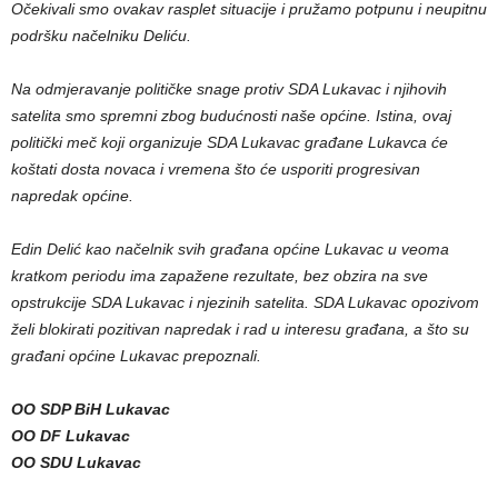
Očekivali smo ovakav rasplet situacije i pružamo potpunu i neupitnu
podršku načelniku Deliću.
Na odmjeravanje političke snage protiv SDA Lukavac i njihovih
satelita smo spremni zbog budućnosti naše općine. Istina, ovaj
politički meč koji organizuje SDA Lukavac građane Lukavca će
koštati dosta novaca i vremena što će usporiti progresivan
napredak općine.
Edin Delić kao načelnik svih građana općine Lukavac u veoma
kratkom periodu ima zapažene rezultate, bez obzira na sve
opstrukcije SDA Lukavac i njezinih satelita. SDA Lukavac opozivom
želi blokirati pozitivan napredak i rad u interesu građana, a što su
građani općine Lukavac prepoznali.
OO SDP BiH Lukavac
OO DF Lukavac
OO SDU Lukavac