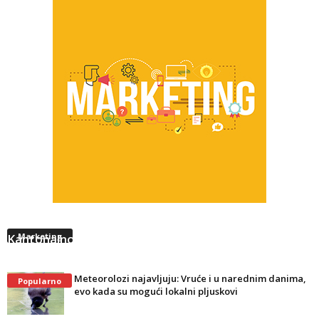
Održan redovni radni sastanak sa predsjednikom
Kantonalnog suda u Tuzli
Marketing
Meteorolozi najavljuju: Vruće i u narednim danima,
Popularno
evo kada su mogući lokalni pljuskovi