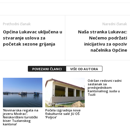
Prethodni članak
Naredni članak
Općina Lukavac uključena u
Naša stranka Lukavac:
stvaranje uslova za
Nećemo podržati
početak sezone grijanja
inicijativu za opoziv
načelnika Općine
POVEZANI ČLANCI
VIŠE OD AUTORA
Održan redovni radni
sastanak sa
predsjednikom
Kantonalnog suda u
Tuzli
‘Novinarska regata na
Počela izgradnja nove
jezeru Modrac’;
fiskulturne sale JU OŠ
Neiskorišteni turistički
‘Poljice’
biser Tuzlanskog
kantona!