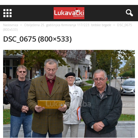
Naslovnica
Obilježena 25. godišnjica formiranja 117/223. brdske brgade
DSC_0675
(800x533)
DSC_0675 (800×533)