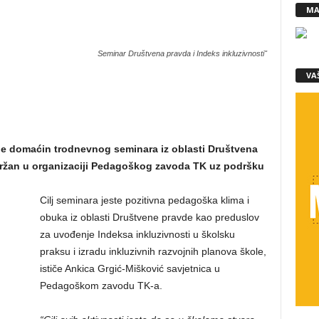
MA
Seminar Društvena pravda i Indeks inkluzivnosti"
VA
 je domaćin trodnevnog seminara iz oblasti Društvena
 održan u organizaciji Pedagoškog zavoda TK uz podršku
Cilj seminara jeste pozitivna pedagoška klima i
obuka iz oblasti Društvene pravde kao preduslov
za uvođenje Indeksa inkluzivnosti u školsku
praksu i izradu inkluzivnih razvojnih planova škole,
ističe Ankica Grgić-Mišković savjetnica u
Pedagoškom zavodu TK-a.