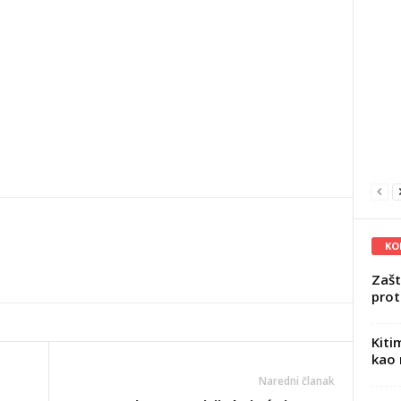
KO
Zašt
prot
Kiti
kao 
Naredni članak