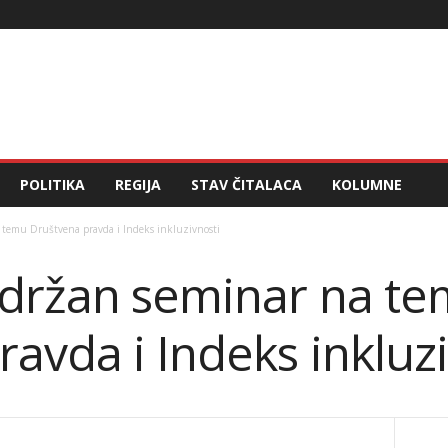
POLITIKA
REGIJA
STAV ČITALACA
KOLUMNE
temu Društvena pravda i Indeks inkluzivnosti
držan seminar na t
avda i Indeks inkluzi