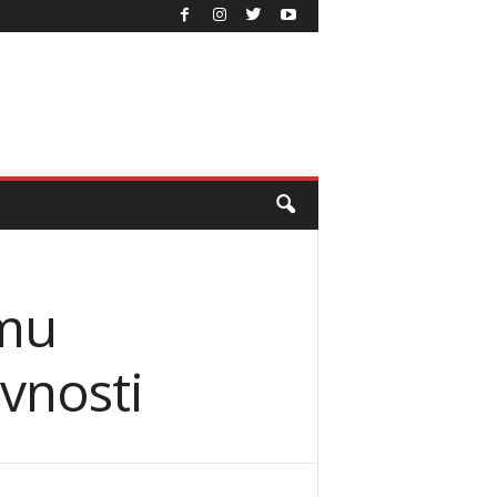
emu
vnosti