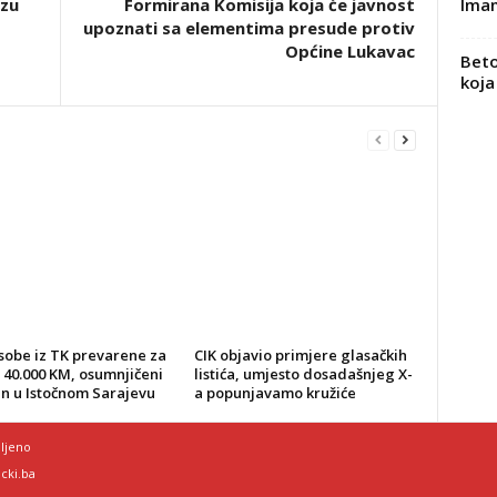
Imam
zu
Formirana Komisija koja će javnost
upoznati sa elementima presude protiv
Općine Lukavac
Beto
koja
sobe iz TK prevarene za
CIK objavio primjere glasačkih
 40.000 KM, osumnjičeni
listića, umjesto dosadašnjeg X-
n u Istočnom Sarajevu
a popunjavamo kružiće
ljeno
cki.ba