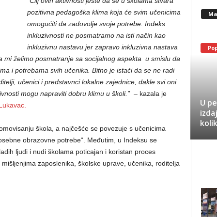
“Cilj ovih aktivnosti jeste da se u školama stvara
pozitivna pedagoška klima koja će svim učenicima
Ma
omogućiti da zadovolje svoje potrebe. Indeks
inkluzivnosti ne posmatramo na isti način kao
inkluzivnu nastavu jer zapravo inkluzivna nastava
Po
a mi želimo posmatranje sa socijalnog aspekta u smislu da
ma i potrebama svih učenika. Bitno je istaći da se ne radi
elji, učenici i predstavnci lokalne zajednice, dakle svi oni
tivnosti mogu napraviti dobru klimu u školi.”
– kazala je
U pe
 Lukavac.
izda
koli
romovisanju škola, a najčešće se povezuje s učenicima
„posebne obrazovne potrebe“. Međutim, u Indeksu se
dih ljudi i nudi školama poticajan i koristan proces
mišljenjima zaposlenika, školske uprave, učenika, roditelja