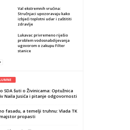
Val ekstremnih vrućina:
Stručnjaci upozoravaju kako
izbjeći toplotni udar i zaštititi
zdravlje
Lukavac privremeno riješio
problem vodosnabdijevanja
ugovorom o zakupu Filter
stanice
LUMNE
o SDA šuti o Živinicama: Optužnica
iv Naila Jusića i pitanje odgovornosti
mo fasadu, a temelji truhnu: Vlada TK
majstor propasti