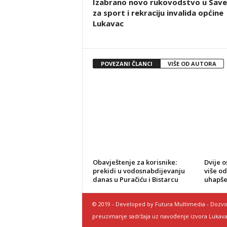
Izabrano novo rukovodstvo u Save
za sport i rekraciju invalida općine
Lukavac
POVEZANI ČLANCI
VIŠE OD AUTORA
Obavještenje za korisnike:
Dvije o
prekidi u vodosnabdijevanju
više od
danas u Puračiću i Bistarcu
uhapše
© 2019 - Developed by Futura Multimedia - Dozvo
preuzimanje sadržaja uz navođenje izvora Lukava