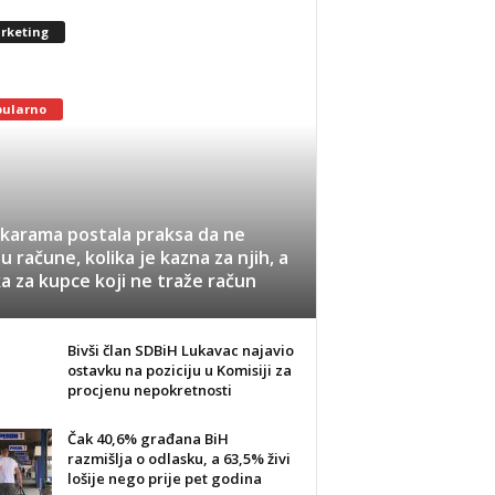
rketing
pularno
karama postala praksa da ne
ju račune, kolika je kazna za njih, a
ka za kupce koji ne traže račun
Bivši član SDBiH Lukavac najavio
ostavku na poziciju u Komisiji za
procjenu nepokretnosti
Čak 40,6% građana BiH
razmišlja o odlasku, a 63,5% živi
lošije nego prije pet godina