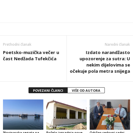
Prethodni članak
Naredni članak
Poetsko-muzička večer u
Izdato narandžasto
čast Nedžada Tufekčića
upozorenje za sutra: U
nekim dijelovima se
očekuje pola metra snijega
POVEZANI ČLANCI
VIŠE OD AUTORA
‘Novinarska regata na
Počela izgradnja nove
Održan redovni radni