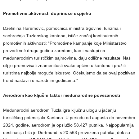
Promotivne aktivnosti doprinose uspjehu
Dželmina Huremović, pomoćnica ministra trgovine, turizma i
saobraćaja Tuzlanskog kantona, ističe značaj kontinuiranih
promotivnih aktivnosti: “Promotivne kampanje koje Ministarstvo
provodi već drugu godinu zaredom, kao i nastupi na
međunarodnim turističkim sajmovima, daju odlične rezultate. Naš
cilj je promovisati znamenitosti svake općine u kantonu i pružiti
turistima najbolje moguće iskustvo. Očekujemo da se ovaj pozitivan
trend nastavi i u narednim godinama.”
Aerodrom kao ključni faktor međunarodne povezanosti
Međunarodni aerodrom Tuzla igra ključnu ulogu u jačanju
turističkog potencijala Kantona. U periodu od augusta do novembra
2024. godine, aerodrom je opslužio 58.427 putnika. Najpopularnija
destinacija bila je Dortmund, s 20.563 prevezena putnika, dok su