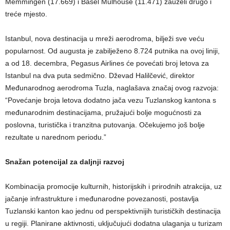
Memmingen (17.669) i Basel Mulhouse (11.471) zauzeli drugo i
treće mjesto.
Istanbul, nova destinacija u mreži aerodroma, bilježi sve veću
popularnost. Od augusta je zabilježeno 8.724 putnika na ovoj liniji,
a od 18. decembra, Pegasus Airlines će povećati broj letova za
Istanbul na dva puta sedmično. Dževad Halilčević, direktor
Međunarodnog aerodroma Tuzla, naglašava značaj ovog razvoja:
“Povećanje broja letova dodatno jača vezu Tuzlanskog kantona s
međunarodnim destinacijama, pružajući bolje mogućnosti za
poslovna, turistička i tranzitna putovanja. Očekujemo još bolje
rezultate u narednom periodu.”
Snažan potencijal za daljnji razvoj
Kombinacija promocije kulturnih, historijskih i prirodnih atrakcija, uz
jačanje infrastrukture i međunarodne povezanosti, postavlja
Tuzlanski kanton kao jednu od perspektivnijih turističkih destinacija
u regiji. Planirane aktivnosti, uključujući dodatna ulaganja u turizam