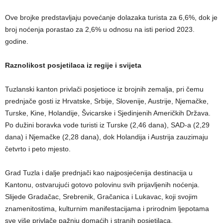
Ove brojke predstavljaju povećanje dolazaka turista za 6,6%, dok je
broj noćenja porastao za 2,6% u odnosu na isti period 2023.
godine.
Raznolikost posjetilaca iz regije i svijeta
Tuzlanski kanton privlači posjetioce iz brojnih zemalja, pri čemu
prednjače gosti iz Hrvatske, Srbije, Slovenije, Austrije, Njemačke,
Turske, Kine, Holandije, Švicarske i Sjedinjenih Američkih Država.
Po dužini boravka vode turisti iz Turske (2,46 dana), SAD-a (2,29
dana) i Njemačke (2,28 dana), dok Holandija i Austrija zauzimaju
četvrto i peto mjesto.
Grad Tuzla i dalje prednjači kao najposjećenija destinacija u
Kantonu, ostvarujući gotovo polovinu svih prijavljenih noćenja.
Slijede Gradačac, Srebrenik, Gračanica i Lukavac, koji svojim
znamenitostima, kulturnim manifestacijama i prirodnim ljepotama
sve više privlače pažnju domaćih i stranih posjetilaca.