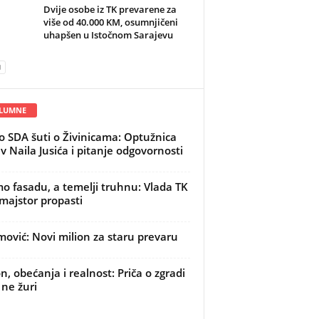
Dvije osobe iz TK prevarene za
više od 40.000 KM, osumnjičeni
uhapšen u Istočnom Sarajevu
LUMNE
o SDA šuti o Živinicama: Optužnica
iv Naila Jusića i pitanje odgovornosti
mo fasadu, a temelji truhnu: Vlada TK
majstor propasti
ović: Novi milion za staru prevaru
n, obećanja i realnost: Priča o zgradi
 ne žuri