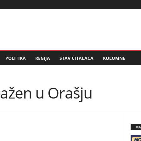
POLITIKA
REGIJA
STAV ČITALACA
KOLUMNE
ražen u Orašju
MA