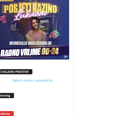
Š OGLASNI PROSTOR
rketing
ularno