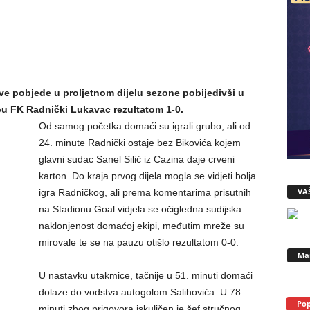
ve pobjede u proljetnom dijelu sezone pobijedivši u
 FK Radnički Lukavac rezultatom 1-0.
Od samog početka domaći su igrali grubo, ali od
24. minute Radnički ostaje bez Bikovića kojem
glavni sudac Sanel Silić iz Cazina daje crveni
karton. Do kraja prvog dijela mogla se vidjeti bolja
VA
igra Radničkog, ali prema komentarima prisutnih
na Stadionu Goal vidjela se očigledna sudijska
naklonjenost domaćoj ekipi, međutim mreže su
mirovale te se na pauzu otišlo rezultatom 0-0.
Ma
U nastavku utakmice, tačnije u 51. minuti domaći
dolaze do vodstva autogolom Salihovića. U 78.
Pop
minuti zbog prigovora iskuljčen je šef stručnog