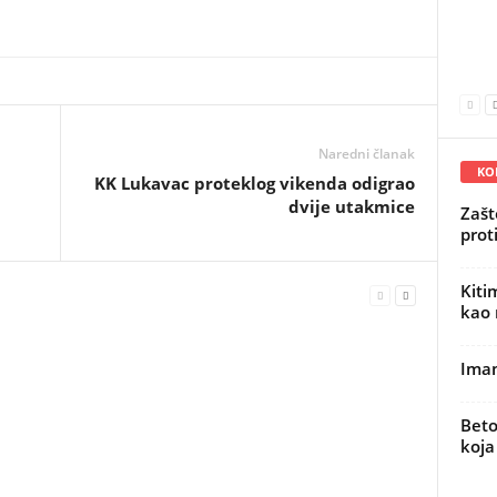
Naredni članak
KO
KK Lukavac proteklog vikenda odigrao
dvije utakmice
Zašt
prot
Kiti
kao 
Imam
Beto
koja