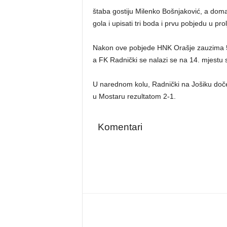
štaba gostiju Milenko Bošnjaković, a doma
gola i upisati tri boda i prvu pobjedu u pr
Nakon ove pobjede HNK Orašje zauzima 5.
a FK Radnički se nalazi se na 14. mjestu 
U narednom kolu, Radnički na Jošiku doče
u Mostaru rezultatom 2-1.
Komentari