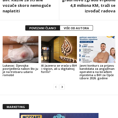
vozače skoro nemoguće
4,8 miliona KM, traži se
naplatiti
izvođač radova
POVEZANI ČLANCI
VIŠE OD AUTORA
Lukavac: Djevojka
Al Jazeera se vraća u BiH
Javni konkurs za prijavu
povrijeđena nakon što ju
i region, ali u digitalnoj
kandidata za angažman
je na trotoaru udario
formi?
operatera na biračkim
romobil
mjestima u BiH za Opće
izbore 2026. godine
MARKETING