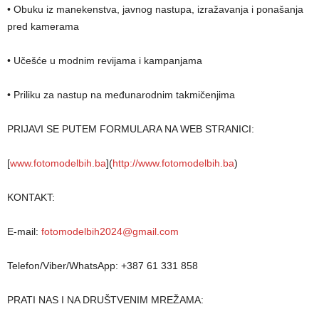
• Obuku iz manekenstva, javnog nastupa, izražavanja i ponašanja
pred kamerama
• Učešće u modnim revijama i kampanjama
• Priliku za nastup na međunarodnim takmičenjima
PRIJAVI SE PUTEM FORMULARA NA WEB STRANICI:
[
www.fotomodelbih.ba
](
http://www.fotomodelbih.ba
)
KONTAKT:
E-mail:
fotomodelbih2024@gmail.com
Telefon/Viber/WhatsApp: +387 61 331 858
PRATI NAS I NA DRUŠTVENIM MREŽAMA: