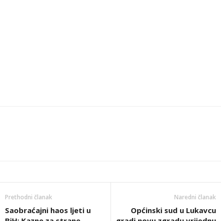
Prethodni članak
Naredni članak
Saobraćajni haos ljeti u
Općinski sud u Lukavcu
BiH: Kazne za strane
gradi novu zgradu vrijednu