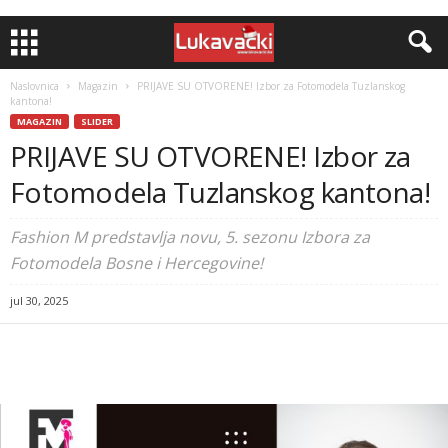
Naslovnica
Magazin
PRIJAVE SU OTVORENE! Izbor za Fotomodela Tuzlanskog
kantona!
MAGAZIN
SLIDER
PRIJAVE SU OTVORENE! Izbor za
Fotomodela Tuzlanskog kantona!
Fashion M predstavlja novu, 5. sezonu Izbora za
Fotomodela Bosne i Hercegovine!
jul 30, 2025