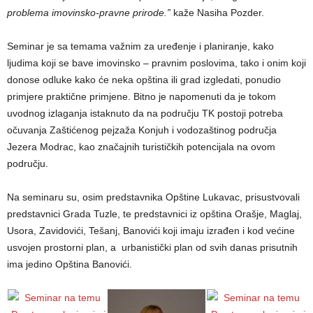
problema imovinsko-pravne prirode.”
kaže Nasiha Pozder.
Seminar je sa temama važnim za uređenje i planiranje, kako
ljudima koji se bave imovinsko – pravnim poslovima, tako i onim koji
donose odluke kako će neka opština ili grad izgledati, ponudio
primjere praktične primjene. Bitno je napomenuti da je tokom
uvodnog izlaganja istaknuto da na području TK postoji potreba
očuvanja Zaštićenog pejzaža Konjuh i vodozaštinog područja
Jezera Modrac, kao značajnih turističkih potencijala na ovom
području.
Na seminaru su, osim predstavnika Opštine Lukavac, prisustvovali
predstavnici Grada Tuzle, te predstavnici iz opština Orašje, Maglaj,
Usora, Zavidovići, Tešanj, Banovići koji imaju izrađen i kod većine
usvojen prostorni plan, a urbanistički plan od svih danas prisutnih
ima jedino Opština Banovići.