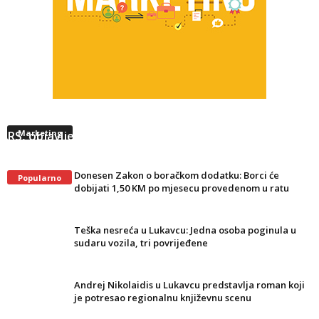
Neradna nedjelja u FBiH nije preusmjerila kupce u
RS, objavljeni novi podaci
Marketing
Donesen Zakon o boračkom dodatku: Borci će
Popularno
dobijati 1,50 KM po mjesecu provedenom u ratu
Teška nesreća u Lukavcu: Jedna osoba poginula u
sudaru vozila, tri povrijeđene
Andrej Nikolaidis u Lukavcu predstavlja roman koji
je potresao regionalnu književnu scenu