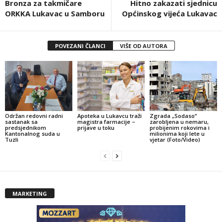
Bronza za takmičare
Hitno zakazati sjednicu
ORKKA Lukavac u Samboru
Općinskog vijeća Lukavac
POVEZANI ČLANCI
VIŠE OD AUTORA
Održan redovni radni
Apoteka u Lukavcu traži
Zgrada „Sodaso“
sastanak sa
magistra farmacije –
zarobljena u nemaru,
predsjednikom
prijave u toku
probijenim rokovima i
Kantonalnog suda u
milionima koji lete u
Tuzli
vjetar (Foto/Video)
MARKETING