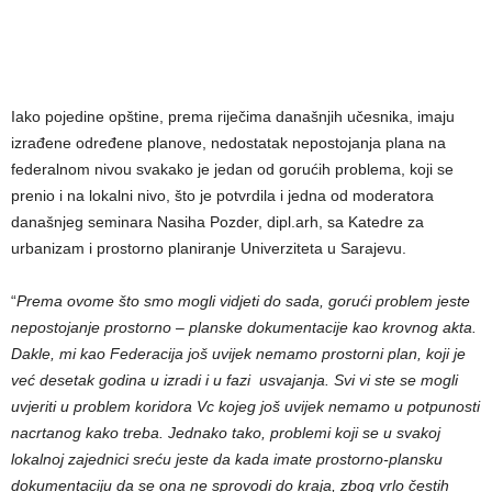
Iako pojedine opštine, prema riječima današnjih učesnika, imaju
izrađene određene planove, nedostatak nepostojanja plana na
federalnom nivou svakako je jedan od gorućih problema, koji se
prenio i na lokalni nivo, što je potvrdila i jedna od moderatora
današnjeg seminara Nasiha Pozder, dipl.arh, sa Katedre za
urbanizam i prostorno planiranje Univerziteta u Sarajevu.
“
Prema ovome što smo mogli vidjeti do sada, gorući problem jeste
nepostojanje prostorno – planske dokumentacije kao krovnog akta.
Dakle, mi kao Federacija još uvijek nemamo prostorni plan, koji je
već desetak godina u izradi i u fazi usvajanja. Svi vi ste se mogli
uvjeriti u problem koridora Vc kojeg još uvijek nemamo u potpunosti
nacrtanog kako treba. Jednako tako, problemi koji se u svakoj
lokalnoj zajednici sreću jeste da kada imate prostorno-plansku
dokumentaciju da se ona ne sprovodi do kraja, zbog vrlo čestih