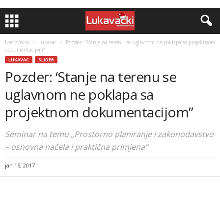
Naslovnica
Lukavac
Pozder: ‘Stanje na terenu se uglavnom ne poklapa sa projektnom
dokumentacijom”
LUKAVAC
SLIDER
Pozder: ‘Stanje na terenu se
uglavnom ne poklapa sa
projektnom dokumentacijom”
Seminar na temu „Prostorno planiranje i zakonodavstvo
– osnovna načela i praktična primjena“
jan 16, 2017