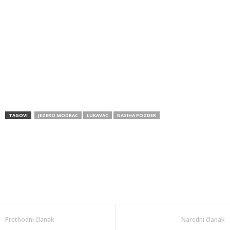
TAGOVI
JEZERO MODRAC
LUKAVAC
NASIHA POZDER
Prethodni članak
Naredni članak