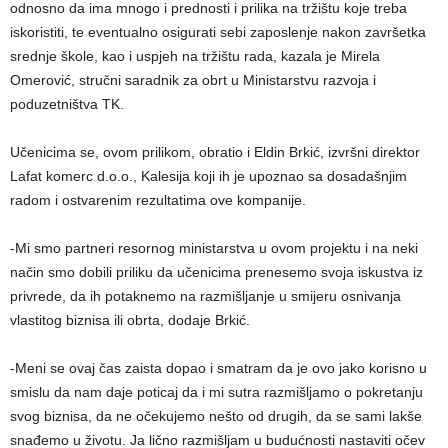
odnosno da ima mnogo i prednosti i prilika na tržištu koje treba
iskoristiti, te eventualno osigurati sebi zaposlenje nakon završetka
srednje škole, kao i uspjeh na tržištu rada, kazala je Mirela
Omerović, stručni saradnik za obrt u Ministarstvu razvoja i
poduzetništva TK.
Učenicima se, ovom prilikom, obratio i Eldin Brkić, izvršni direktor
Lafat komerc d.o.o., Kalesija koji ih je upoznao sa dosadašnjim
radom i ostvarenim rezultatima ove kompanije.
-Mi smo partneri resornog ministarstva u ovom projektu i na neki
način smo dobili priliku da učenicima prenesemo svoja iskustva iz
privrede, da ih potaknemo na razmišljanje u smijeru osnivanja
vlastitog biznisa ili obrta, dodaje Brkić.
-Meni se ovaj čas zaista dopao i smatram da je ovo jako korisno u
smislu da nam daje poticaj da i mi sutra razmišljamo o pokretanju
svog biznisa, da ne očekujemo nešto od drugih, da se sami lakše
snađemo u životu. Ja lično razmišljam u budućnosti nastaviti očev