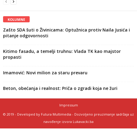
KOLUMNE
Zašto SDA šuti o Živinicama: Optužnica protiv Naila Jusića i
pitanje odgovornosti
Kitimo fasadu, a temelji truhnu: Vlada TK kao majstor
propasti
Imamović: Novi milion za staru prevaru
Beton, obećanja i realnost: Priča o zgradi koja ne žuri
Impressum
© 2019 - Developed by Futura Multimedia - Dozvoljeno preuzimanje sadržaja uz
navođenje izvora Lukavacki.ba