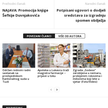
Prethodni članak
Naredni članak
NAJAVA: Promocija knjige
Potpisani ugovori o dodjeli
Šefkije Duvnjakovića
sredstava za izgradnju
spomen obilježja
POVEZANI ČLANCI
VIŠE OD AUTORA
Održan redovni radni
Apoteka u Lukavcu traži
Zgrada „Sodaso“
sastanak sa
magistra farmacije –
zarobljena u nemaru,
predsjednikom
prijave u toku
probijenim rokovima i
Kantonalnog suda u
milionima koji lete u
Tuzli
vjetar (Foto/Video)
MARKETING