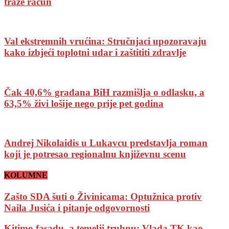
traže račun
Val ekstremnih vrućina: Stručnjaci upozoravaju
kako izbjeći toplotni udar i zaštititi zdravlje
Čak 40,6% građana BiH razmišlja o odlasku, a
63,5% živi lošije nego prije pet godina
Andrej Nikolaidis u Lukavcu predstavlja roman
koji je potresao regionalnu književnu scenu
KOLUMNE
Zašto SDA šuti o Živinicama: Optužnica protiv
Naila Jusića i pitanje odgovornosti
Kitimo fasadu, a temelji truhnu: Vlada TK kao