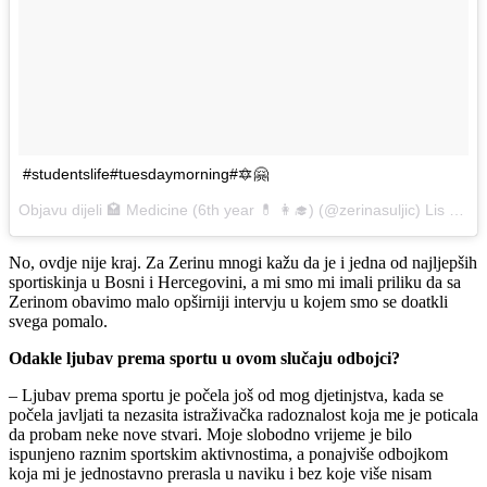
#studentslife#tuesdaymorning#🔯🤗
Objavu dijeli 🏩 Medicine (6th year 💊 👩‍🎓) (@zerinasuljic)
Lis 17, 2017 u 6:16 PDT
No, ovdje nije kraj. Za Zerinu mnogi kažu da je i jedna od najljepših
sportiskinja u Bosni i Hercegovini, a mi smo mi imali priliku da sa
Zerinom obavimo malo opširniji intervju u kojem smo se doatkli
svega pomalo.
Odakle ljubav prema sportu u ovom slučaju odbojci?
– Ljubav prema sportu je počela još od mog djetinjstva, kada se
počela javljati ta nezasita istraživačka radoznalost koja me je poticala
da probam neke nove stvari. Moje slobodno vrijeme je bilo
ispunjeno raznim sportskim aktivnostima, a ponajviše odbojkom
koja mi je jednostavno prerasla u naviku i bez koje više nisam