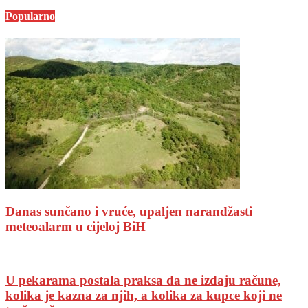
Popularno
Danas sunčano i vruće, upaljen narandžasti
meteoalarm u cijeloj BiH
U pekarama postala praksa da ne izdaju račune,
kolika je kazna za njih, a kolika za kupce koji ne