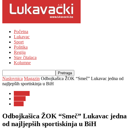
Početna
Lukavac
Sport
Politika
Regija
Stav čitalaca
Kolumne
Naslovnica
Magazin
Odbojkašica ŽOK “Smeč” Lukavac jedna od
najljepših sportiskinja u BiH
Magazin
Regija
slider
Odbojkašica ŽOK “Smeč” Lukavac jedna
od najljepših sportiskinja u BiH