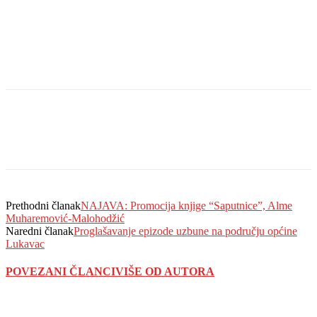
Prethodni članak
NAJAVA: Promocija knjige “Saputnice”, Alme
Muharemović-Malohodžić
Naredni članak
Proglašavanje epizode uzbune na području općine
Lukavac
POVEZANI ČLANCI
VIŠE OD AUTORA