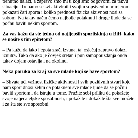
trenutno nalazi, a zapravo smo mi ti koji smo odgovorni za takvu
situaciju. Trebamo se svi aktivirati i svojim sopstvenim primjerom
pokazati čari sporta i koliko prednosti fizicka aktivnost nosi sa
sobom. Na takav način ćemo najbolje potaknuti i druge ljude da se
počnu baviti nekim sportom.
Za vas kažu da ste jedna od najljepših sportiskinja u BiH, kako
se nosite s tim epitetom?
– Pa kažu da iako ljepota zrači izvana, taj osjećaj zapravo dolazi
iznutra. Tako da ako je čovjek sretan i pun samopouzdanja onda
takav dojam ostavlja i na okolinu.
Neka poruka za kraj za sve mlade koji se bave sportom?
– Shvatajući važnost fizičke aktivnosti i svih pozitivnih stvari koje
nam sport dnosi želim da potaknem sve mlade ljude da se počnu
baviti sportom i da istraju u tome. Pružite sebi priliku da pokažete
svoje natjecateljske sposobnosti, i pokažite i dokažite šta sve možete
i za šta ste sve sposobni.