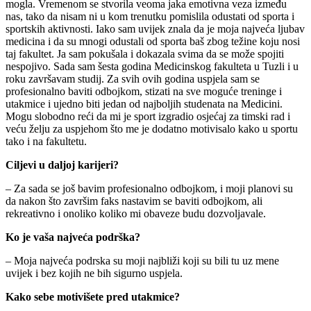
mogla. Vremenom se stvorila veoma jaka emotivna veza između
nas, tako da nisam ni u kom trenutku pomislila odustati od sporta i
sportskih aktivnosti. Iako sam uvijek znala da je moja najveća ljubav
medicina i da su mnogi odustali od sporta baš zbog težine koju nosi
taj fakultet. Ja sam pokušala i dokazala svima da se može spojiti
nespojivo. Sada sam šesta godina Medicinskog fakulteta u Tuzli i u
roku završavam studij. Za svih ovih godina uspjela sam se
profesionalno baviti odbojkom, stizati na sve moguće treninge i
utakmice i ujedno biti jedan od najboljih studenata na Medicini.
Mogu slobodno reći da mi je sport izgradio osjećaj za timski rad i
veću želju za uspjehom što me je dodatno motivisalo kako u sportu
tako i na fakultetu.
Ciljevi u daljoj karijeri?
– Za sada se još bavim profesionalno odbojkom, i moji planovi su
da nakon što završim faks nastavim se baviti odbojkom, ali
rekreativno i onoliko koliko mi obaveze budu dozvoljavale.
Ko je vaša najveća podrška?
– Moja najveća podrska su moji najbliži koji su bili tu uz mene
uvijek i bez kojih ne bih sigurno uspjela.
Kako sebe motivišete pred utakmice?