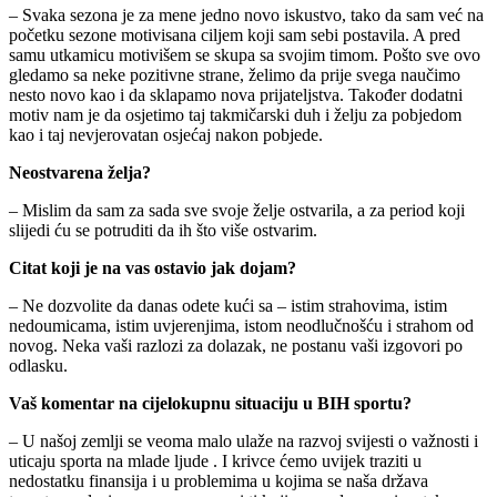
– Svaka sezona je za mene jedno novo iskustvo, tako da sam već na
početku sezone motivisana ciljem koji sam sebi postavila. A pred
samu utkamicu motivišem se skupa sa svojim timom. Pošto sve ovo
gledamo sa neke pozitivne strane, želimo da prije svega naučimo
nesto novo kao i da sklapamo nova prijateljstva. Također dodatni
motiv nam je da osjetimo taj takmičarski duh i želju za pobjedom
kao i taj nevjerovatan osjećaj nakon pobjede.
Neostvarena želja?
– Mislim da sam za sada sve svoje želje ostvarila, a za period koji
slijedi ću se potruditi da ih što više ostvarim.
Citat koji je na vas ostavio jak dojam?
– Ne dozvolite da danas odete kući sa – istim strahovima, istim
nedoumicama, istim uvjerenjima, istom neodlučnošću i strahom od
novog. Neka vaši razlozi za dolazak, ne postanu vaši izgovori po
odlasku.
Vaš komentar na cijelokupnu situaciju u BIH sportu?
– U našoj zemlji se veoma malo ulaže na razvoj svijesti o važnosti i
uticaju sporta na mlade ljude . I krivce ćemo uvijek traziti u
nedostatku finansija i u problemima u kojima se naša država