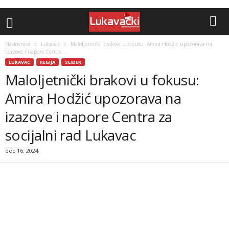
Naslovnica
Lukavac
Maloljetnički brakovi u fokusu: Amira Hodžić upozorava na
izazove i napore Centra...
LUKAVAC
REGIJA
SLIDER
Maloljetnički brakovi u fokusu:
Amira Hodžić upozorava na
izazove i napore Centra za
socijalni rad Lukavac
dec 16, 2024