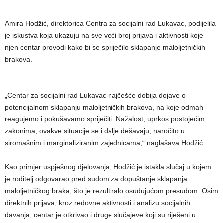
Amira Hodžić, direktorica Centra za socijalni rad Lukavac, podijelila
je iskustva koja ukazuju na sve veći broj prijava i aktivnosti koje
njen centar provodi kako bi se spriječilo sklapanje maloljetničkih
brakova.
„Centar za socijalni rad Lukavac najčešće dobija dojave o
potencijalnom sklapanju maloljetničkih brakova, na koje odmah
reagujemo i pokušavamo spriječiti. Nažalost, uprkos postojećim
zakonima, ovakve situacije se i dalje dešavaju, naročito u
siromašnim i marginaliziranim zajednicama,“ naglašava Hodžić.
Kao primjer uspješnog djelovanja, Hodžić je istakla slučaj u kojem
je roditelj odgovarao pred sudom za dopuštanje sklapanja
maloljetničkog braka, što je rezultiralo osuđujućom presudom. Osim
direktnih prijava, kroz redovne aktivnosti i analizu socijalnih
davanja, centar je otkrivao i druge slučajeve koji su riješeni u