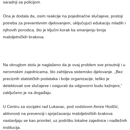
saradnji sa policijom.
Ona je dodala da, osim reakcije na pojedinačne slučajeve, postoji
potreba za preventivnim djelovanjem, uključujući edukaciju mladih i
njihovih porodica, što je ključni korak ka smanjenju broja
maloljetničkih brakova.
Na okruglom stolu je naglašeno da je ovaj problem sve prisutniji i u
neromskim zajednicama, što zahtijeva sistemsko djelovanje. „Bez
preciznih statističkih podataka i bolje organizacije, teško je
detektovati sve slučajeve i osigurati da odgovorni budu kažnjeni,“
zaključeno je na događaju.
U Centru za socijalni rad Lukavac, pod vodstvom Amire Hodžić,
aktivnosti na prevenciji i sprječavanju maloljetničkih brakova
nastavljaju se kao prioritet, uz podršku lokalne zajednice i nadležnih
institucija.