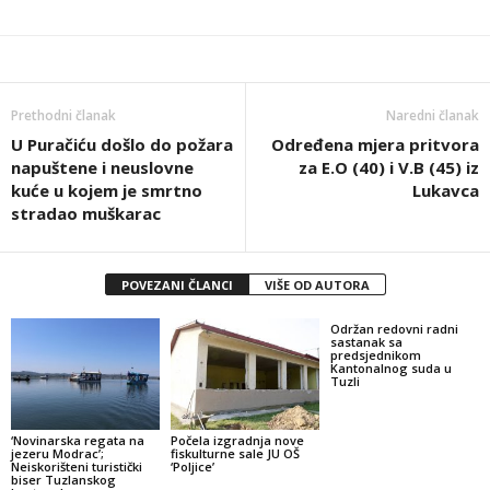
Prethodni članak
Naredni članak
U Puračiću došlo do požara
Određena mjera pritvora
napuštene i neuslovne
za E.O (40) i V.B (45) iz
kuće u kojem je smrtno
Lukavca
stradao muškarac
POVEZANI ČLANCI
VIŠE OD AUTORA
Održan redovni radni
sastanak sa
predsjednikom
Kantonalnog suda u
Tuzli
‘Novinarska regata na
Počela izgradnja nove
jezeru Modrac’;
fiskulturne sale JU OŠ
Neiskorišteni turistički
‘Poljice’
biser Tuzlanskog