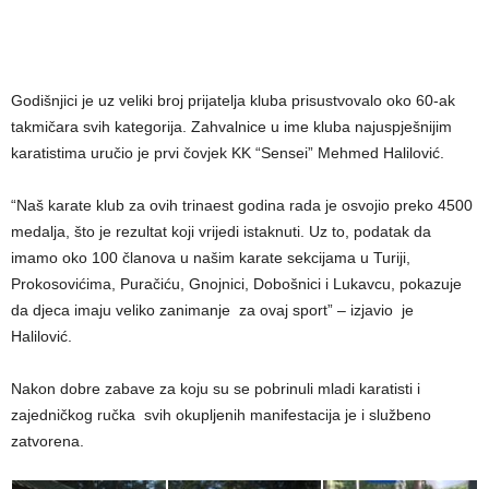
Godišnjici je uz veliki broj prijatelja kluba prisustvovalo oko 60-ak
takmičara svih kategorija. Zahvalnice u ime kluba najuspješnijim
karatistima uručio je prvi čovjek KK “Sensei” Mehmed Halilović.
“Naš karate klub za ovih trinaest godina rada je osvojio preko 4500
medalja, što je rezultat koji vrijedi istaknuti. Uz to, podatak da
imamo oko 100 članova u našim karate sekcijama u Turiji,
Prokosovićima, Puračiću, Gnojnici, Dobošnici i Lukavcu, pokazuje
da djeca imaju veliko zanimanje za ovaj sport” – izjavio je
Halilović.
Nakon dobre zabave za koju su se pobrinuli mladi karatisti i
zajedničkog ručka svih okupljenih manifestacija je i službeno
zatvorena.