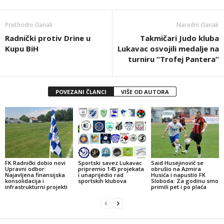
Prethodni članak
Naredni članak
Radnički protiv Drine u
Takmičari Judo kluba
Kupu BiH
Lukavac osvojili medalje na
turniru “Trofej Pantera”
POVEZANI ČLANCI
VIŠE OD AUTORA
FK Radnički dobio novi
Sportski savez Lukavac
Said Husejinović se
Upravni odbor:
pripremio 145 projekata
obrušio na Azmira
Najavljena finansijska
i unaprijedio rad
Husića i napustio FK
konsolidacija i
sportskih klubova
Sloboda: Za godinu smo
infrastrukturni projekti
primili pet i po plaća