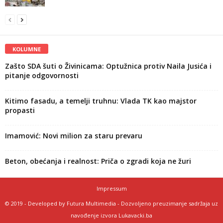
KOLUMNE
Zašto SDA šuti o Živinicama: Optužnica protiv Naila Jusića i
pitanje odgovornosti
Kitimo fasadu, a temelji truhnu: Vlada TK kao majstor
propasti
Imamović: Novi milion za staru prevaru
Beton, obećanja i realnost: Priča o zgradi koja ne žuri
Impressum
© 2019 - Developed by Futura Multimedia - Dozvoljeno preuzimanje sadržaja uz
navođenje izvora Lukavacki.ba