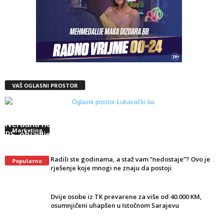
VAŠ OGLASNI PROSTOR
Neradna nedjelja u FBiH nije preusmjerila kupce u
Marketing
RS, objavljeni novi podaci
Radili ste godinama, a staž vam “nedostaje”? Ovo je
Popularno
rješenje koje mnogi ne znaju da postoji
Dvije osobe iz TK prevarene za više od 40.000 KM,
osumnjičeni uhapšen u Istočnom Sarajevu