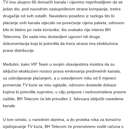
TV ima ukupno 66 domaćih kanala i cijenimo neprihvatljivim da se
jedan dio, pod navodnim zastupništvom strane kompanije, tretira
drugačije od svih ostalih. Navedeno posebno iz razloga što bi
plaćanje ovih kanala utjecalo na povećanje cijena paketa, odnosno
bilo bi štetno po naše korisnike, što svakako nije interes BH
Telecoma. Do sada nisu dostavljeni ugovori niti druga
dokumentacija koja bi potvrdila da treća strana ima ekskluzivna
prava distribucije.
Međutim, kako VIP Team u svojim obavijestima insistira da su
isključivi ekskluzivni nosioci prava emitovanja predmetnih kanala,
uz uslovljavanje plaćanjem, a u ostavljenom roku od 6 mjeseci
pomenute TV kuće se nisu oglasile, odnosno dostavile dokaze
kojima bi potvrdile suprotno, u cilju potpune i nedvosmislene pravne
zaštite, BH Telecom će biti prinuđen 1. februara isključiti navedene
kanale.
U tom smislu, u narednim danima, a do proteka roka za konačno
izjašnjavanje TV kuća, BH Telecom će prvenstveno voditi računa o