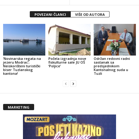
POVEZANI ČLANCI
VIŠE OD AUTORA
‘Novinarska regata na
Počela izgradnja nove
Održan redovni radni
jezeru Modrac’;
fiskulturne sale JU OŠ
sastanak sa
Neiskorišteni turistički
‘Poljice’
predsjednikom
biser Tuzlanskog
Kantonalnog suda u
kantona!
Tuzli
MARKETING