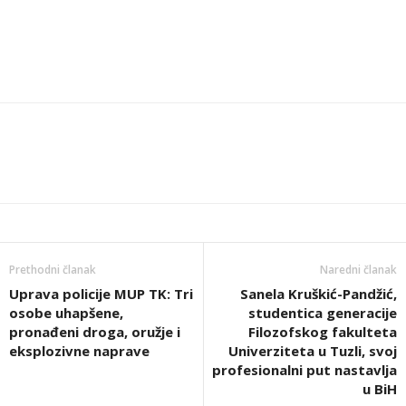
Prethodni članak
Naredni članak
Uprava policije MUP TK: Tri
Sanela Kruškić-Pandžić,
osobe uhapšene,
studentica generacije
pronađeni droga, oružje i
Filozofskog fakulteta
eksplozivne naprave
Univerziteta u Tuzli, svoj
profesionalni put nastavlja
u BiH