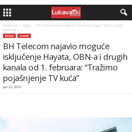
Naslovnica
Regija
BH Telecom najavio moguće isključenje Hayata, OBN-a i drugih
kanala od 1....
REGIJA
SLIDER
BH Telecom najavio moguće
isključenje Hayata, OBN-a i drugih
kanala od 1. februara: “Tražimo
pojašnjenje TV kuća”
jan 22, 2026