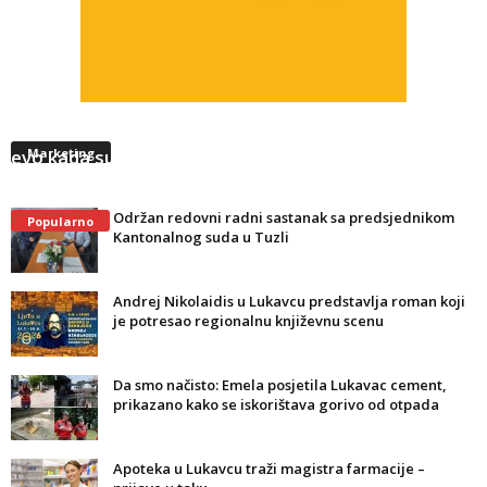
Meteorolozi najavljuju: Vruće i u narednim danima,
evo kada su mogući lokalni pljuskovi
Marketing
Održan redovni radni sastanak sa predsjednikom
Popularno
Kantonalnog suda u Tuzli
Andrej Nikolaidis u Lukavcu predstavlja roman koji
je potresao regionalnu književnu scenu
Da smo načisto: Emela posjetila Lukavac cement,
prikazano kako se iskorištava gorivo od otpada
Apoteka u Lukavcu traži magistra farmacije –