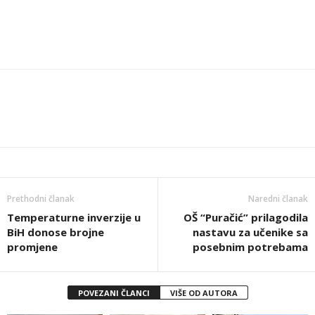
Prethodni članak
Naredni članak
Temperaturne inverzije u
OŠ “Puračić” prilagodila
BiH donose brojne
nastavu za učenike sa
promjene
posebnim potrebama
POVEZANI ČLANCI
VIŠE OD AUTORA