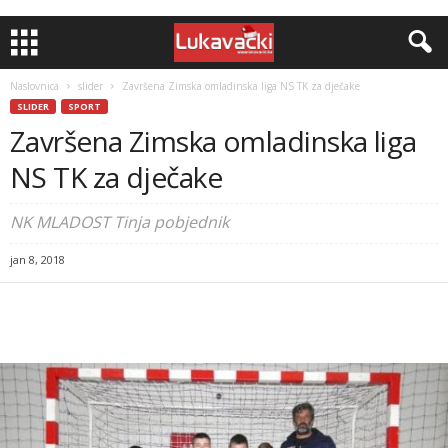
Naslovnica
slider
Završena Zimska omladinska liga NS TK za dječake
SLIDER
SPORT
Završena Zimska omladinska liga
NS TK za dječake
NK MLADOST Tinja pobjednik
jan 8, 2018