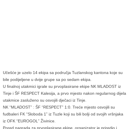
Učešće je uzelo 14 ekipa sa područja Tuzlanskog kantona koje su
bile podijeljene u dvije grupe sa po sedam ekipa.
U finalnoj utakmici igrale su prvoplasirane ekipe NK MLADOST iz
Tinje i ŠF RESPECT Kalesija, a prvo mjesto nakon regularnog dijela
utakmice zasluženo su osvojili dječaci iz Tinje.
NK “MLADOST” : ŠF “RESPECT” 1:0. Treće mjesto osvojili su
fudbaleri FK “Sloboda 1” iz Tuzle koji su bili bolji od svojih vršnjaka
iz OFK “EUROGOL” Živinice.
Pored nagrada za prvoplasirane ekipe, organizator je priredio i