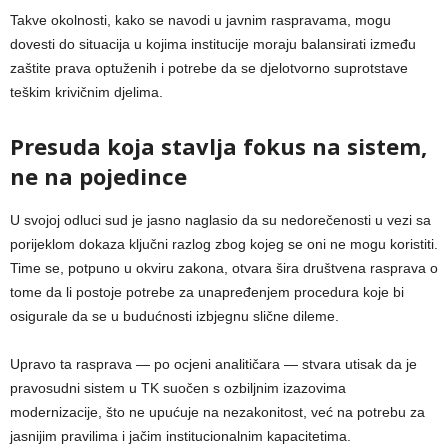
Takve okolnosti, kako se navodi u javnim raspravama, mogu
dovesti do situacija u kojima institucije moraju balansirati između
zaštite prava optuženih i potrebe da se djelotvorno suprotstave
teškim krivičnim djelima.
Presuda koja stavlja fokus na sistem,
ne na pojedince
U svojoj odluci sud je jasno naglasio da su nedorečenosti u vezi sa
porijeklom dokaza ključni razlog zbog kojeg se oni ne mogu koristiti.
Time se, potpuno u okviru zakona, otvara šira društvena rasprava o
tome da li postoje potrebe za unapređenjem procedura koje bi
osigurale da se u budućnosti izbjegnu slične dileme.
Upravo ta rasprava — po ocjeni analitičara — stvara utisak da je
pravosudni sistem u TK suočen s ozbiljnim izazovima
modernizacije, što ne upućuje na nezakonitost, već na potrebu za
jasnijim pravilima i jačim institucionalnim kapacitetima.