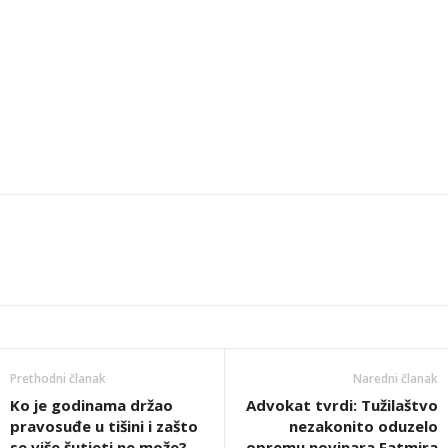
Prethodni članak
Naredni članak
Ko je godinama držao
Advokat tvrdi: Tužilaštvo
pravosuđe u tišini i zašto
nezakonito oduzelo
se više šutjeti ne može?
opremu novinara Fatmira