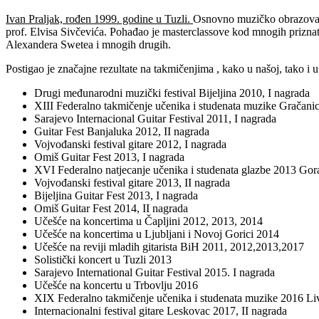
Ivan Praljak, rođen 1999. godine u Tuzli.
Osnovno muzičko obrazovanje
prof. Elvisa Sivčevića. Pohađao je masterclassove kod mnogih prizna
Alexandera Swetea i mnogih drugih.
Postigao je značajne rezultate na takmičenjima , kako u našoj, tako i
Drugi međunarodni muzički festival Bijeljina 2010, I nagrada
XIII Federalno takmičenje učenika i studenata muzike Gračanic
Sarajevo Internacional Guitar Festival 2011, I nagrada
Guitar Fest Banjaluka 2012, II nagrada
Vojvođanski festival gitare 2012, I nagrada
Omiš Guitar Fest 2013, I nagrada
XVI Federalno natjecanje učenika i studenata glazbe 2013 Gor
Vojvođanski festival gitare 2013, II nagrada
Bijeljina Guitar Fest 2013, I nagrada
Omiš Guitar Fest 2014, II nagrada
Učešće na koncertima u Čapljini 2012, 2013, 2014
Učešće na koncertima u Ljubljani i Novoj Gorici 2014
Učešće na reviji mladih gitarista BiH 2011, 2012,2013,2017
Solistički koncert u Tuzli 2013
Sarajevo International Guitar Festival 2015. I nagrada
Učešće na koncertu u Trbovlju 2016
XIX Federalno takmičenje učenika i studenata muzike 2016 Li
Internacionalni festival gitare Leskovac 2017, II nagrada