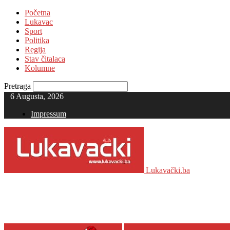
Početna
Lukavac
Sport
Politika
Regija
Stav čitalaca
Kolumne
Pretraga
6 Augusta, 2026
Impressum
Lukavački.ba