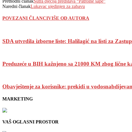
Prethodni članak
Sutra dječija predstava “Patrolne šape”
Naredni članak
Lukavac ujedinjen za zabavu
POVEZANI ČLANCI
VIŠE OD AUTORA
SDA utvrdila izborne liste: Halilagić na listi za Zast
Preduzeće u BIH kažnjeno sa 21000 KM zbog lične k
Obavještenje za korisnike: prekidi u vodosnabdijevan
MARKETING
VAŠ OGLASNI PROSTOR