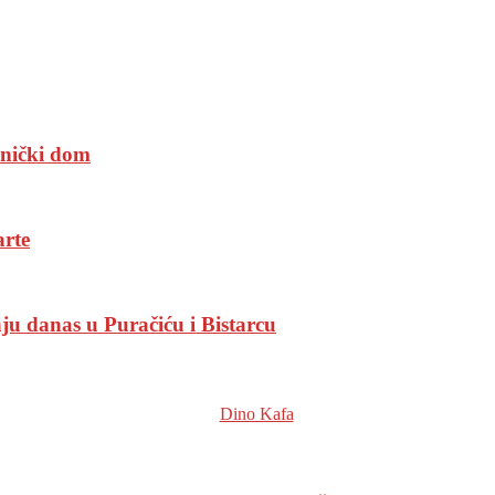
upnički dom
arte
ju danas u Puračiću i Bistarcu