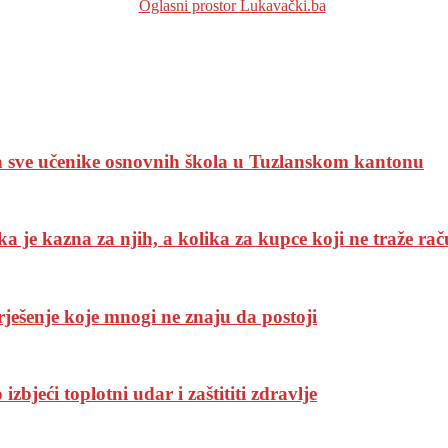
za sve učenike osnovnih škola u Tuzlanskom kantonu
a je kazna za njih, a kolika za kupce koji ne traže ra
rješenje koje mnogi ne znaju da postoji
bjeći toplotni udar i zaštititi zdravlje