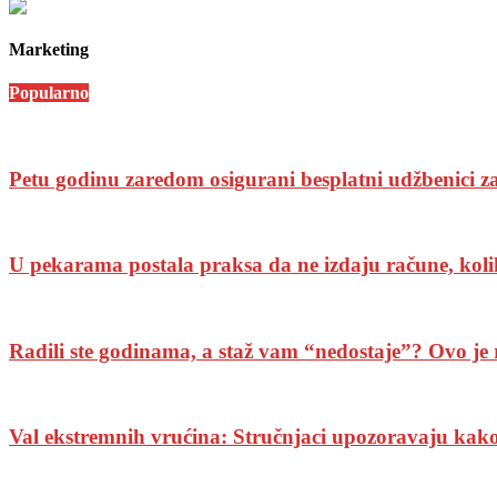
Marketing
Popularno
Petu godinu zaredom osigurani besplatni udžbenici 
U pekarama postala praksa da ne izdaju račune, kolik
Radili ste godinama, a staž vam “nedostaje”? Ovo je 
Val ekstremnih vrućina: Stručnjaci upozoravaju kako iz