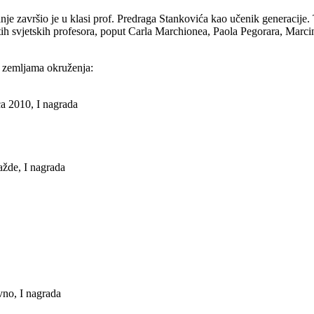
 završio je u klasi prof. Predraga Stankovića kao učenik generacije. T
tih svjetskih profesora, poput Carla Marchionea, Paola Pegorara, Marc
 u zemljama okruženja:
a 2010, I nagrada
ažde, I nagrada
vno, I nagrada