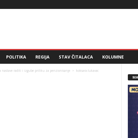
POLITIKA
REGIJA
STAV ČITALACA
KOLUMNE
a nastave raditi i izgube priliku za penzionisanje
koksara-lukavac
MA