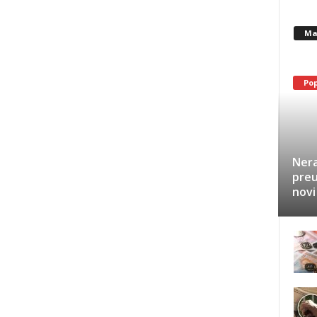
Ma
Po
Nera
preu
novi