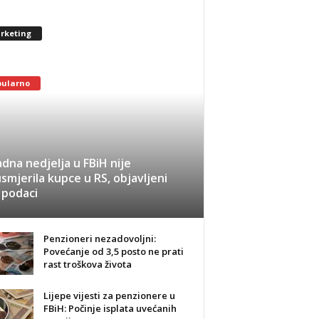
rketing
pularno
dna nedjelja u FBiH nije
smjerila kupce u RS, objavljeni
 podaci
Penzioneri nezadovoljni:
Povećanje od 3,5 posto ne prati
rast troškova života
Lijepe vijesti za penzionere u
FBiH: Počinje isplata uvećanih