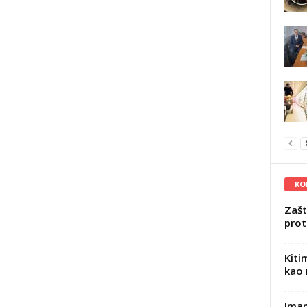
KO
Zašt
prot
Kiti
kao 
Imam