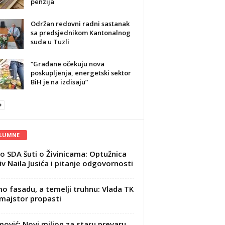
penzija
Održan redovni radni sastanak
sa predsjednikom Kantonalnog
suda u Tuzli
“Građane očekuju nova
poskupljenja, energetski sektor
BiH je na izdisaju”
LUMNE
o SDA šuti o Živinicama: Optužnica
iv Naila Jusića i pitanje odgovornosti
mo fasadu, a temelji truhnu: Vlada TK
majstor propasti
ović: Novi milion za staru prevaru