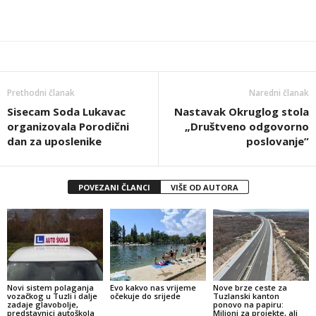
Prethodni članak
Naredni članak
Sisecam Soda Lukavac
Nastavak Okruglog stola
organizovala Porodični
„Društveno odgovorno
dan za uposlenike
poslovanje”
POVEZANI ČLANCI
VIŠE OD AUTORA
Novi sistem polaganja
Evo kakvo nas vrijeme
Nove brze ceste za
vozačkog u Tuzli i dalje
očekuje do srijede
Tuzlanski kanton
zadaje glavobolje,
ponovo na papiru:
predstavnici autoškola
Milioni za projekte, ali