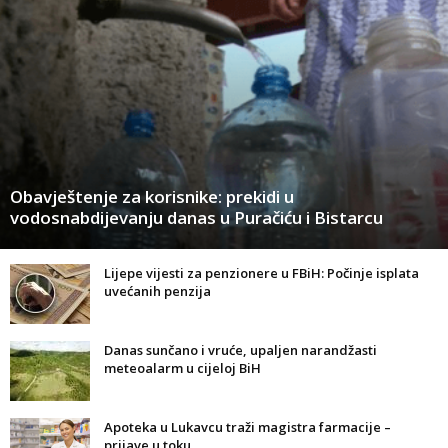
Obavještenje za korisnike: prekidi u
vodosnabdijevanju danas u Puračiću i Bistarcu
Lijepe vijesti za penzionere u FBiH: Počinje isplata
uvećanih penzija
Danas sunčano i vruće, upaljen narandžasti
meteoalarm u cijeloj BiH
Apoteka u Lukavcu traži magistra farmacije –
prijave u toku