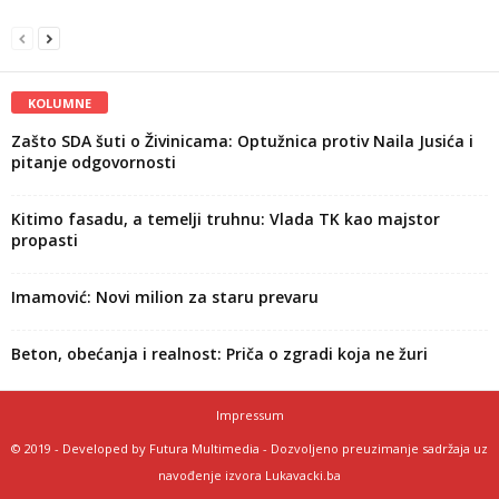
KOLUMNE
Zašto SDA šuti o Živinicama: Optužnica protiv Naila Jusića i
pitanje odgovornosti
Kitimo fasadu, a temelji truhnu: Vlada TK kao majstor
propasti
Imamović: Novi milion za staru prevaru
Beton, obećanja i realnost: Priča o zgradi koja ne žuri
Impressum
© 2019 - Developed by Futura Multimedia - Dozvoljeno preuzimanje sadržaja uz
navođenje izvora Lukavacki.ba