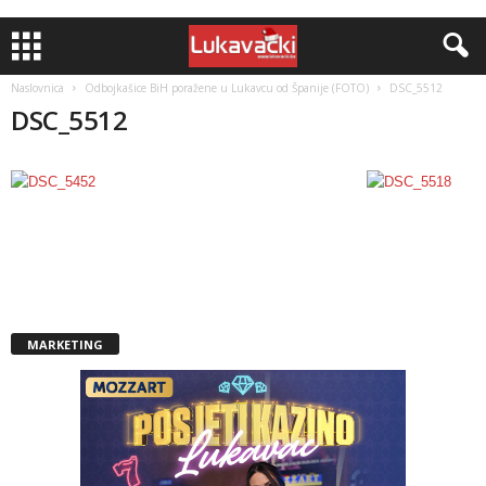
Naslovnica
Odbojkašice BiH poražene u Lukavcu od Španije (FOTO)
DSC_5512
DSC_5512
MARKETING