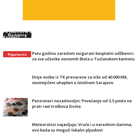
Al Jazeera se vraća u BiH i region, ali u digitalnoj
Marketing
formi?
Petu godinu zaredom osigurani besplatni udžbenici
Popularno
za sve učenike osnovnih škola u Tuzlanskom kantonu
Dvije osobe iz TK prevarene za više od 40.000 KM,
osumnjičeni uhapšen u Istočnom Sarajevu
Penzioneri nezadovoljni: Povećanje od 3,5 posto ne
prati rast troškova života
Meteorolozi najavljuju: Vruće i u narednim danima,
evo kada su mogući lokalni pljuskovi