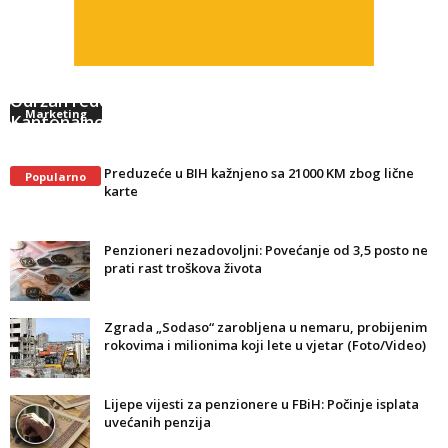
Održan redovni radni sastanak sa predsjednikom
Marketing
Kantonalnog suda u Tuzli
Preduzeće u BIH kažnjeno sa 21000 KM zbog lične
Popularno
karte
Penzioneri nezadovoljni: Povećanje od 3,5 posto ne
prati rast troškova života
Zgrada „Sodaso“ zarobljena u nemaru, probijenim
rokovima i milionima koji lete u vjetar (Foto/Video)
Lijepe vijesti za penzionere u FBiH: Počinje isplata
uvećanih penzija