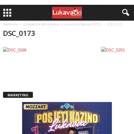
Naslovnica
Odbojkašice BiH poražene u Lukavcu od Španije (FOTO)
DSC_0173
DSC_0173
MARKETING