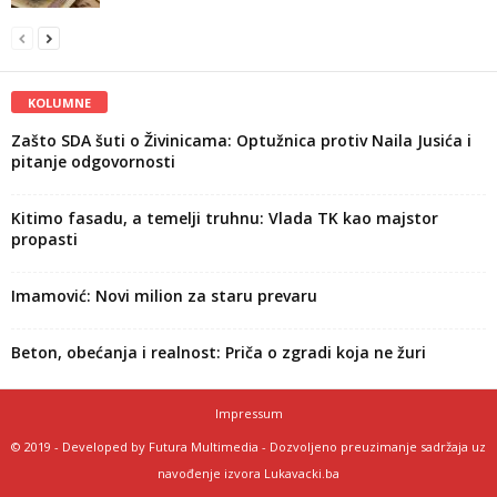
KOLUMNE
Zašto SDA šuti o Živinicama: Optužnica protiv Naila Jusića i
pitanje odgovornosti
Kitimo fasadu, a temelji truhnu: Vlada TK kao majstor
propasti
Imamović: Novi milion za staru prevaru
Beton, obećanja i realnost: Priča o zgradi koja ne žuri
Impressum
© 2019 - Developed by Futura Multimedia - Dozvoljeno preuzimanje sadržaja uz
navođenje izvora Lukavacki.ba