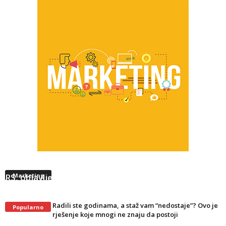
Neradna nedjelja u FBiH nije preusmjerila kupce u
RS, objavljeni novi podaci
Marketing
Radili ste godinama, a staž vam “nedostaje”? Ovo je
Popularno
rješenje koje mnogi ne znaju da postoji