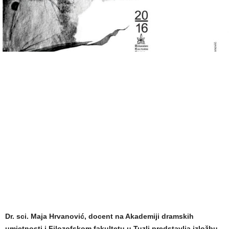
Dr. sci. Maja Hrvanović, docent na Akademiji dramskih
umjetnosti i Filozofskom fakultetu u Tuzli predstavlja izložbu