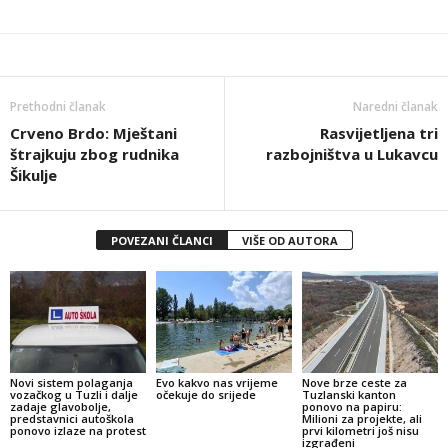
Prethodni članak
Naredni članak
Crveno Brdo: Mještani
Rasvijetljena tri
štrajkuju zbog rudnika
razbojništva u Lukavcu
Šikulje
POVEZANI ČLANCI
VIŠE OD AUTORA
Novi sistem polaganja
Evo kakvo nas vrijeme
Nove brze ceste za
vozačkog u Tuzli i dalje
očekuje do srijede
Tuzlanski kanton
zadaje glavobolje,
ponovo na papiru:
predstavnici autoškola
Milioni za projekte, ali
ponovo izlaze na protest
prvi kilometri još nisu
izgrađeni