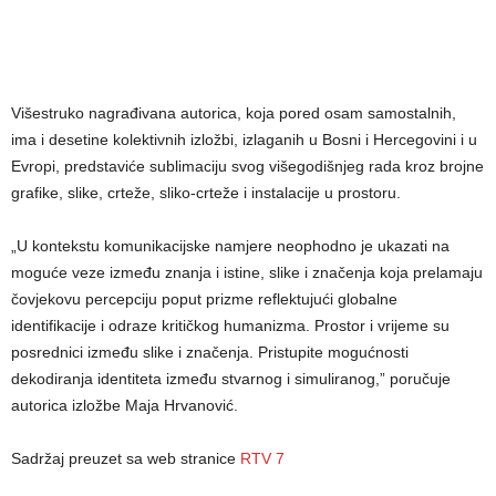
Višestruko nagrađivana autorica, koja pored osam samostalnih,
ima i desetine kolektivnih izložbi, izlaganih u Bosni i Hercegovini i u
Evropi, predstaviće sublimaciju svog višegodišnjeg rada kroz brojne
grafike, slike, crteže, sliko-crteže i instalacije u prostoru.
„U kontekstu komunikacijske namjere neophodno je ukazati na
moguće veze između znanja i istine, slike i značenja koja prelamaju
čovjekovu percepciju poput prizme reflektujući globalne
identifikacije i odraze kritičkog humanizma. Prostor i vrijeme su
posrednici između slike i značenja. Pristupite mogućnosti
dekodiranja identiteta između stvarnog i simuliranog,” poručuje
autorica izložbe Maja Hrvanović.
Sadržaj preuzet sa web stranice
RTV 7