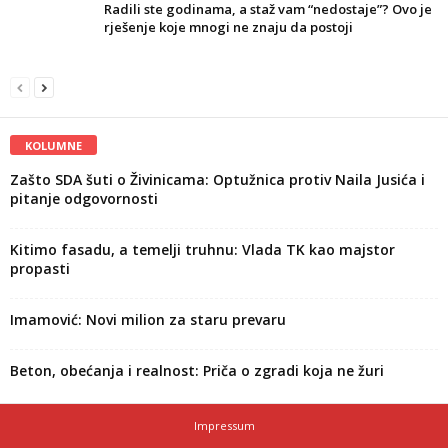
Radili ste godinama, a staž vam “nedostaje”? Ovo je
rješenje koje mnogi ne znaju da postoji
KOLUMNE
Zašto SDA šuti o Živinicama: Optužnica protiv Naila Jusića i
pitanje odgovornosti
Kitimo fasadu, a temelji truhnu: Vlada TK kao majstor
propasti
Imamović: Novi milion za staru prevaru
Beton, obećanja i realnost: Priča o zgradi koja ne žuri
Impressum