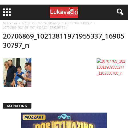
Naslovnica
FOTO: Održan 24. Memorijalni turnir “Braća Babići”
20706869_10213811971955337_1690530797_n
20706869_10213811971955337_16905
30797_n
MARKETING