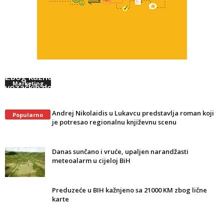
Zbog kaznenih bodova u BiH poništeno više od 5.300
Marketing
vozačkih dozvola
Andrej Nikolaidis u Lukavcu predstavlja roman koji
Popularno
je potresao regionalnu književnu scenu
Danas sunčano i vruće, upaljen narandžasti
meteoalarm u cijeloj BiH
Preduzeće u BIH kažnjeno sa 21000 KM zbog lične
karte