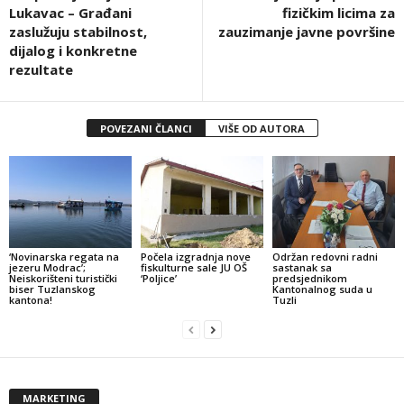
Lukavac – Građani
fizičkim licima za
zaslužuju stabilnost,
zauzimanje javne površine
dijalog i konkretne
rezultate
POVEZANI ČLANCI
VIŠE OD AUTORA
‘Novinarska regata na
Počela izgradnja nove
Održan redovni radni
jezeru Modrac’;
fiskulturne sale JU OŠ
sastanak sa
Neiskorišteni turistički
‘Poljice’
predsjednikom
biser Tuzlanskog
Kantonalnog suda u
kantona!
Tuzli
MARKETING