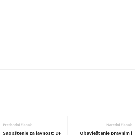
Prethodni članak
Naredni članak
Saopštenje za javnost: DF
Obavještenje pravnim i