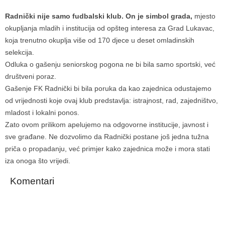
Radnički nije samo fudbalski klub. On je simbol grada,
mjesto
okupljanja mladih i institucija od opšteg interesa za Grad Lukavac,
koja trenutno okuplja više od 170 djece u deset omladinskih
selekcija.
Odluka o gašenju seniorskog pogona ne bi bila samo sportski, već
društveni poraz.
Gašenje FK Radnički bi bila poruka da kao zajednica odustajemo
od vrijednosti koje ovaj klub predstavlja: istrajnost, rad, zajedništvo,
mladost i lokalni ponos.
Zato ovom prilikom apelujemo na odgovorne institucije, javnost i
sve građane. Ne dozvolimo da Radnički postane još jedna tužna
priča o propadanju, već primjer kako zajednica može i mora stati
iza onoga što vrijedi.
Komentari