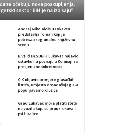
đane očekuju nova poskupljenja,
getski sektor BiH je na izdisaju”
Andrej Nikolaidis u Lukavcu
predstavlja roman koji je
potresao regionalnu književnu
scenu
Bivši član SDBiH Lukavac najavio
ostavku na poziciju u Komisiji za
procjenu nepokretnosti
CIK objavio primjere glasačkih
listića, umjesto dosadašnjeg X-a
popunjavamo kružiće
Grad Lukavac mora platiti štetu
na vozilu koju su prouzrokovali
psi lutalice