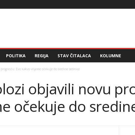
POLITIKA
REGIJA
STAV ČITALACA
KOLUMNE
u prognozu: Evo kakvo vrijeme očekuje do sredine sedmice
lozi objavili novu pr
me očekuje do sredin