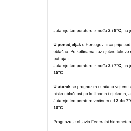
Jutarnje temperature između
2 i 8°C
, na 
U ponedjeljak
u Hercegovini će prije pod
oblačno. Po kotlinama i uz riječne tokove
potrajati.
Jutarnje temperature između
2 i 7°C
, na 
15°C
.
U utorak
se prognozira sunčano vrijeme u
niska oblačnost po kotlinama i rijekama, a
Jutarnje temperature većinom od
2 do 7°
16°C
.
Prognozu je objavio Federalni hidrometeo