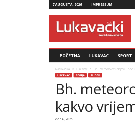
7 AUGUSTA, 2026
IMPRESSUM
L
u
k
a
v
a
č
POČETNA
LUKAVAC
SPORT
k
i
Naslovnica
Lukavac
Bh. meteorolozi objavili nov
.
LUKAVAC
REGIJA
SLIDER
b
Bh. meteoro
a
kakvo vrije
dec 6, 2025