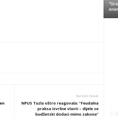
“Gra
ener
Naredni članak
žen
NPUS Tuzla oštro reagovala: “Feudalna
praksa izvršne vlasti – dijele se
budžetski dodaci mimo zakona”