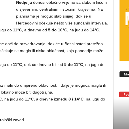
Nedjelja
donosi oblačno vrijeme sa slabom kišom
u sjevernim, centralnim i istočnim krajevima. Na
planinama je moguć slab snijeg, dok se u
Hercegovini očekuje nešto više sunčanih intervala.
jugu do
11°C
, a dnevne od
5 do 10°C
, na jugu do
14°C
.
ne doći do razvedravanja, dok će u Bosni ostati pretežno
 očekuje se magla ili niska oblačnost, koja ponegdje može
jugu do
11°C
, dok će dnevne biti od
5 do 11°C
, na jugu do
Ma
z malu do umjerenu oblačnost. I dalje je moguća magla ili
 lokalno može biti dugotrajna.
Po
C
, na jugu do
11°C
, a dnevne između
8 i 14°C
, na jugu do
rološki zavod.