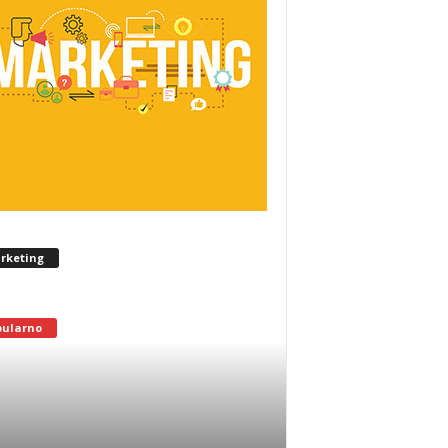
rketing
pularno