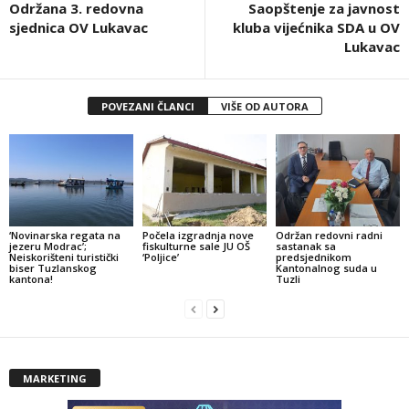
Održana 3. redovna
Saopštenje za javnost
sjednica OV Lukavac
kluba vijećnika SDA u OV
Lukavac
POVEZANI ČLANCI
VIŠE OD AUTORA
‘Novinarska regata na
Počela izgradnja nove
Održan redovni radni
jezeru Modrac’;
fiskulturne sale JU OŠ
sastanak sa
Neiskorišteni turistički
‘Poljice’
predsjednikom
biser Tuzlanskog
Kantonalnog suda u
kantona!
Tuzli
MARKETING