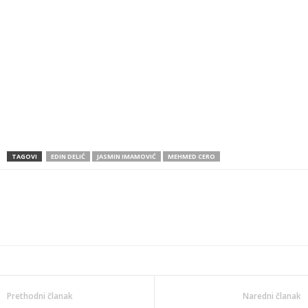
TAGOVI
EDIN DELIĆ
JASMIN IMAMOVIĆ
MEHMED CERO
Prethodni članak
Naredni članak