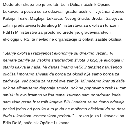
Moderator skupa bio je prof.dr. Edin Delić, načelnik Općine
Lukavac, a pozivu su se odazvali gradonačelnici i vijećnici Zenice,
Kaknja, Tuzle, Maglaja, Lukavca, Novog Grada, Broda i Sarajeva,
zatim predstavnici federalnog Ministarstava za okoliša i turizam
FBiH i Ministarstva za prostorno uređenje, građevinarstvo i
ekologiju u RS, te nevladine organizacije iz oblasti zaštite okoliša.
“
Stanje okoliša i razvijenost ekonomije su direktno vezani. Vi
nemate zemlje sa visokim standardom života u kojoj je ekologija u
stanju kakva je naša. Mi danas imamo veliki intenzitet narušenog
okoliša i moramo shvatiti da borba za okoliš nije samo borba za
zadravlje, već borba za razvoj ove zemlje. Mi nećemo krenuti dalje
dok ne eliminišemo deponije smeća, dok ne popravimo zrak i u tom
smislu je ovo iznimno važna tema. Iskreno sam obradovan kada
sam vidio goste iz raznih krajeva BiH i nadam se da ćemo odavdje
poslati jednu od poruka a to je da ne možemo očekivati da se dese
čuda u kratkom vremenskom periodu.
” – rekao je za Lukavacki.ba
Edin Delić, načelnik Općine Lukavac.