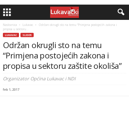
Naslovnica
Lukavac
Održan okrugli sto na temu “Primjena postojećih zakona i
propisa u sektoru...
LUKAVAC
SLIDER
Održan okrugli sto na temu
“Primjena postojećih zakona i
propisa u sektoru zaštite okoliša”
Organizator Općina Lukavac i NDI
feb 1, 2017