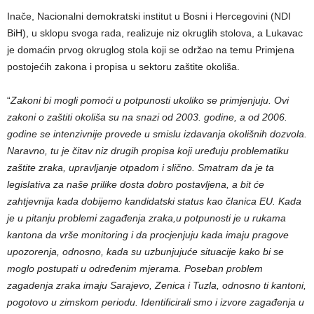
Inače, Nacionalni demokratski institut u Bosni i Hercegovini (NDI
BiH), u sklopu svoga rada, realizuje niz okruglih stolova, a Lukavac
je domaćin prvog okruglog stola koji se održao na temu Primjena
postojećih zakona i propisa u sektoru zaštite okoliša.
“
Zakoni bi mogli pomoći u potpunosti ukoliko se primjenjuju. Ovi
zakoni o zaštiti okoliša su na snazi od 2003. godine, a od 2006.
godine se intenzivnije provede u smislu izdavanja okolišnih dozvola.
Naravno, tu je čitav niz drugih propisa koji uređuju problematiku
zaštite zraka, upravljanje otpadom i slično. Smatram da je ta
legislativa za naše prilike dosta dobro postavljena, a bit će
zahtjevnija kada dobijemo kandidatski status kao članica EU. Kada
je u pitanju problemi zagađenja zraka,u potpunosti je u rukama
kantona da vrše monitoring i da procjenjuju kada imaju pragove
upozorenja, odnosno, kada su uzbunjujuće situacije kako bi se
moglo postupati u određenim mjerama. Poseban problem
zagadenja zraka imaju Sarajevo, Zenica i Tuzla, odnosno ti kantoni,
pogotovo u zimskom periodu. Identificirali smo i izvore zagađenja u